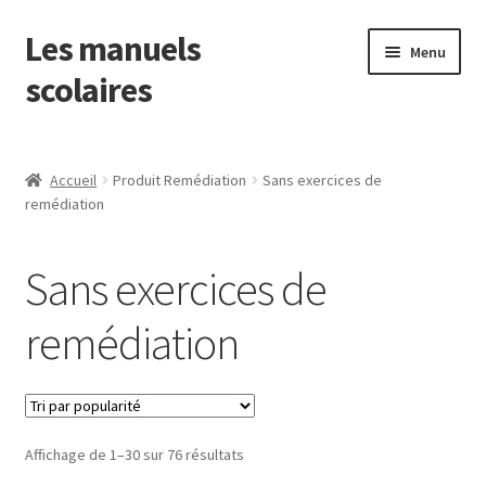
Les manuels
Aller
Aller
Menu
à
au
scolaires
la
contenu
navigation
Ouvrir
Français
le
Accueil
Produit Remédiation
Sans exercices de
menu
Mathématiques
remédiation
enfant
Ouvrir
Découverte du monde
Sans exercices de
le
menu
EMC
remédiation
enfant
Anglais
EPS
Trié
Affichage de 1–30 sur 76 résultats
par