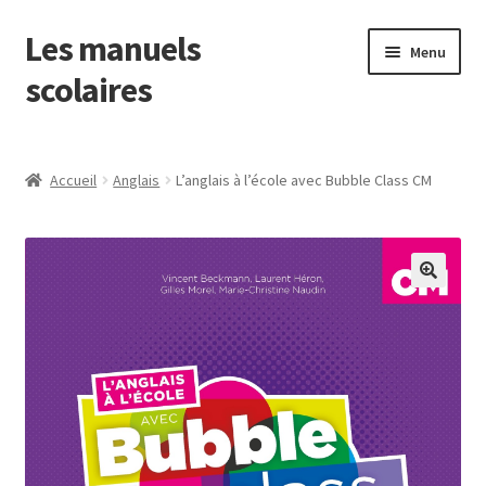
Les manuels
Aller
Aller
Menu
à
au
scolaires
la
contenu
navigation
Ouvrir
Français
le
Accueil
Anglais
L’anglais à l’école avec Bubble Class CM
menu
Mathématiques
enfant
Ouvrir
Découverte du monde
le
menu
EMC
enfant
Anglais
EPS