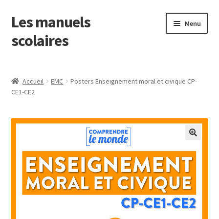
Les manuels
Aller
Aller
Menu
à
au
scolaires
la
contenu
navigation
Ouvrir
Français
le
Accueil
EMC
Posters Enseignement moral et civique CP-
menu
Mathématiques
CE1-CE2
enfant
Ouvrir
Découverte du monde
le
menu
EMC
enfant
Anglais
EPS