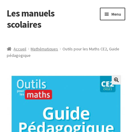
Les manuels
Aller
Aller
Menu
à
au
scolaires
la
contenu
navigation
Ouvrir
Français
le
Accueil
Mathématiques
Outils pour les Maths CE2, Guide
menu
Mathématiques
pédagogique
enfant
Ouvrir
Découverte du monde
le
menu
EMC
enfant
Anglais
EPS