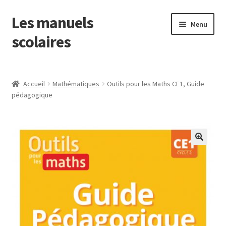
Les manuels
Aller
Aller
Menu
à
au
scolaires
la
contenu
navigation
Ouvrir
Français
le
Accueil
Mathématiques
Outils pour les Maths CE1, Guide
menu
Mathématiques
pédagogique
enfant
Ouvrir
Découverte du monde
le
menu
EMC
enfant
Anglais
EPS