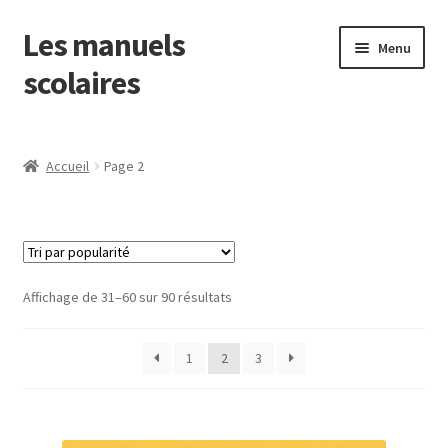
Les manuels
Aller
Aller
Menu
à
au
scolaires
la
contenu
navigation
Ouvrir
Français
le
Accueil
Page 2
menu
Mathématiques
enfant
Ouvrir
Découverte du monde
le
menu
EMC
Trié
Affichage de 31–60 sur 90 résultats
enfant
par
Anglais
popularité
1
2
3
EPS